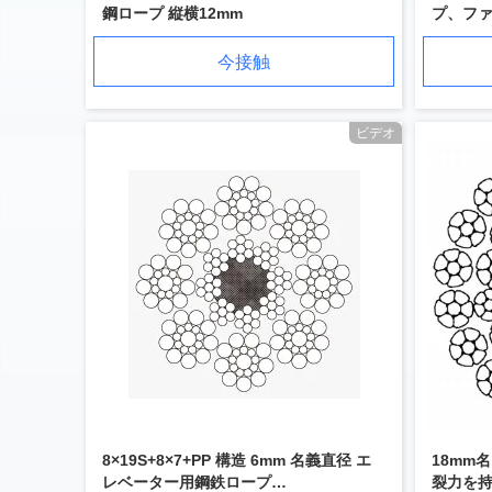
鋼ロープ 縦横12mm
プ、ファ
ーズな
今接触
ビデオ
8×19S+8×7+PP 構造 6mm 名義直径 エ
18mm名
レベーター用鋼鉄ロープ
裂力を