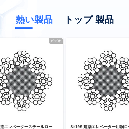
熱い製品
トップ 製品
ビデオ
S構造エレベータースチールロー
8×19S 建築エレベーター用鋼ロ