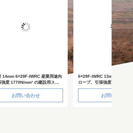
産業用途向
6×29F-IWRC 13mm スチールワイヤー
エレベー
用スチ
ロープ、引張強度 1770N/mm² 吊り上
張強度の 
げおよび吊り上げ用
トロリ 
お問い合わせ