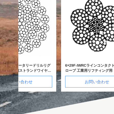
ルリグ
6×29F-IWRCラインコンタクトワイヤ
6×29F
イヤロ
ロープ 工業用リフティング用
名目直径と
お問い合わせ