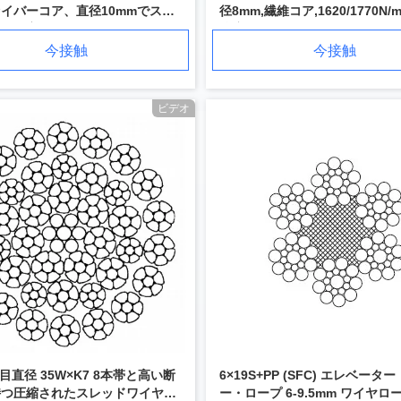
イバーコア、直径10mmでスム
径8mm,繊維コア,1620/1770N/
操作を実現
強度
今接触
今接触
ビデオ
目直径 35W×K7 8本帯と高い断
6×19S+PP (SFC) エレベータ
持つ圧縮されたスレッドワイヤロ
ー・ロープ 6-9.5mm ワイヤロー