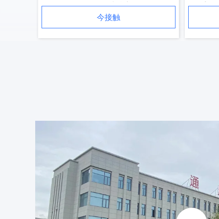
1570/1770N/mm2 張力強度
ープ
今接触