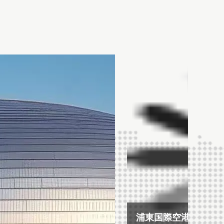
ける長期的パー
国立舞