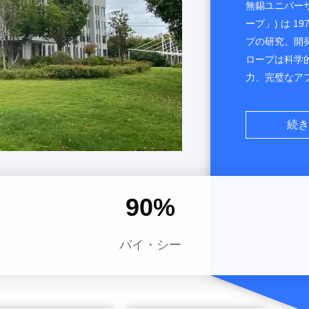
無錫ユニバーサ
ープ」) は 1
プの研究、開
ロープは科学
力、完璧なア
類の製品は、
ビルダーリフ
続き
国内外の新旧
スチールワイヤー
KONE、Bri
す。この製品
90
%
港T3ターミ
なプロジェク
の他の特殊鋼ワイ
パイ・シー
Engineering C