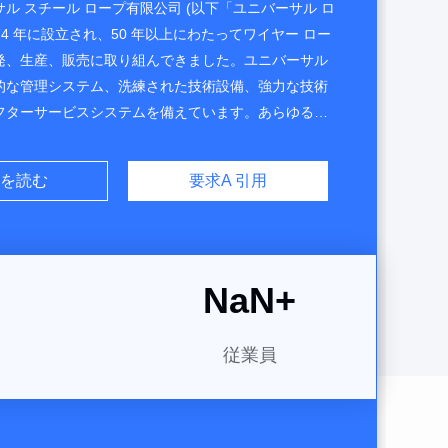
ル スチール ロープ有限公司 (以下「ユニバーサル ロ
974 年に設立され、50 年以上にわたってワイヤー ロー
発、生産、販売に取り組んできました。ユニバーサル
的な管理システム、洗練された技術設備、強力な技術
フターサービスシステムを備えています。あらゆる種
エレベーター、タワークレーン、トラッククレーン、
ト、航空およびその他の分野で広く使用されており、
要求A 引用
を読む
の顧客に好評です。現在、当社の製品（エレベーター
ロープ）は、KONE、TKE、Canny、Giant
lliantなどの多くの国内外の有名企業に供給されていま
は、北京オリンピック会場、国家大劇院、北京国際空
NaN
+
ナル、上海万博パビリオン、浦東空港など、多くの有名
トで使用されています。非回転ワイヤロープおよびそ
ヤロープは、ZOOMLION、SANY、Changjiang
従業員
rane Co., Ltd、Guangxi Construction ...