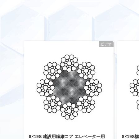
ビデオ
8×19S 建設用繊維コア エレベーター用
8×19