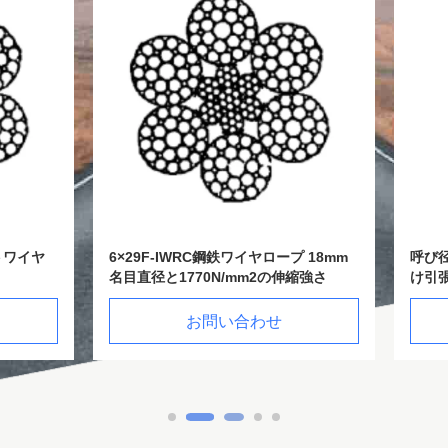
-IWRC鋼鉄ワイヤロープ 18mm
呼び径 14mm 6×29F-IWRC 
1770N/mm2の伸縮強さ
け引張強度 1770N/mm² の建設
ール ワイヤー ロープ
お問い合わせ
お問い合わせ