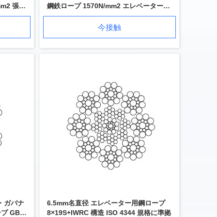
mm2 張力
鋼鉄ロープ 1570N/mm2 エレベーターの
張力強さ
今接触
ー・ガバナ
6.5mm名直径 エレベーター用鋼ロープ
プ GB
8×19S+IWRC 構造 ISO 4344 規格に準拠