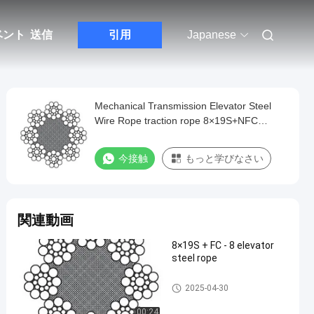
ベント
送信
引用
Japanese
Mechanical Transmission Elevator Steel
Wire Rope traction rope 8×19S+NFC
13mm
今接触
もっと学びなさい
関連動画
8×19S + FC - 8 elevator
steel rope
Traction Rope
2025-04-30
00:24