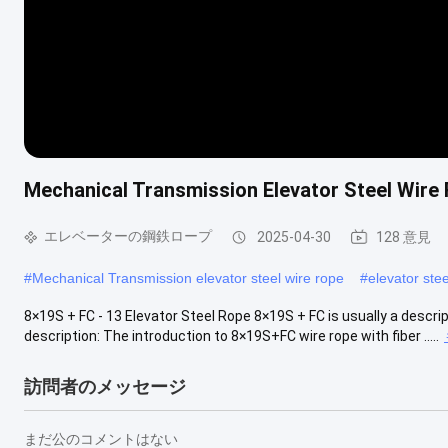
Mechanical Transmission Elevator Steel Wir
エレベーターの鋼鉄ロープ
2025-04-30
128 意見
#
Mechanical Transmission elevator steel wire rope
#
elevator ste
8×19S + FC - 13 Elevator Steel Rope 8×19S + FC is usually a descript
description: The introduction to 8×19S+FC wire rope with fiber .....
訪問者のメッセージ
まだ公のコメントはない