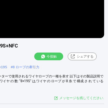
S+NFC
今接触
シェアする
19S
#
8 ロープの牽引力
は,通常エレベーターで使用されるワイヤロープの一種を表す.以下はその製品説明で
 の 数: "8×19S" は,ワイヤ の ロープ が 8 糸 で 構成 さ れ て いる
メッセージを残してください.