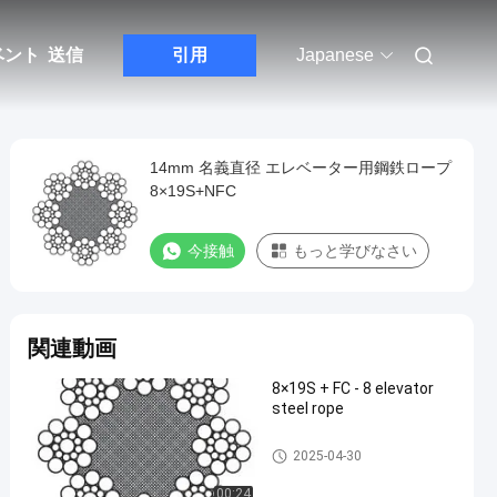
ベント
送信
引用
Japanese
14mm 名義直径 エレベーター用鋼鉄ロープ
8×19S+NFC
今接触
もっと学びなさい
関連動画
8×19S + FC - 8 elevator
steel rope
Traction Rope
2025-04-30
00:24