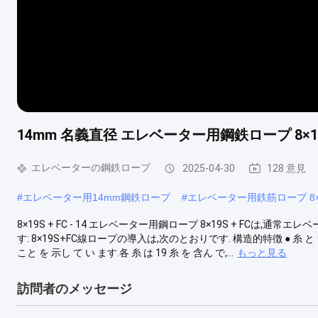
14mm 名義直径 エレベーター用鋼鉄ロープ 8×19
エレベーターの鋼鉄ロープ
2025-04-30
128 意見
#
エレベーター用14mm鋼鉄ロープ
#
エレベーター用鉄筋ロープ 8×
8×19S + FC - 14 エレベーター用鋼ロープ 8×19S + FC
す: 8×19S+FC線ロープの導入は,次のとおりです. 構造的特徴 ● 糸 と ワイヤ
こと を 示し て い ます.各 糸 は 19 糸 を 含ん で,...
もっと見る
訪問者のメッセージ