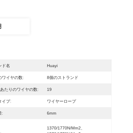
明
ンド名
Huayi
のワイヤの数:
8個のストランド
本あたりのワイヤの数:
19
タイプ:
ワイヤーロープ
:
6mm
1370/1770N/mm2、