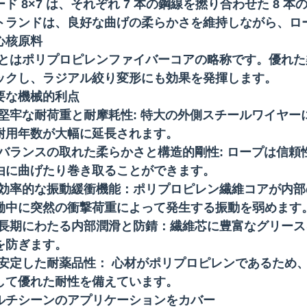
ード 8×7 は、それぞれ 7 本の鋼線を撚り合わせた 8
トランドは、良好な曲げの柔らかさを維持しながら、ロ
心核原料
Pとはポリプロピレンファイバーコアの略称です。優れ
ックし、ラジアル絞り変形にも効果を発揮します。
要な機械的利点
堅牢な耐荷重と耐摩耗性: 特大の外側スチールワイヤ
耐用年数が大幅に延長されます。
バランスの取れた柔らかさと構造的剛性: ロープは信
由に曲げたり巻き取ることができます。
効率的な振動緩衝機能：ポリプロピレン繊維コアが内部
働中に突然の衝撃荷重によって発生する振動を弱めます
長期にわたる内部潤滑と防錆：繊維芯に豊富なグリース
を防ぎます。
安定した耐薬品性： 心材がポリプロピレンであるため
して優れた耐性を備えています。
ルチシーンのアプリケーションをカバー