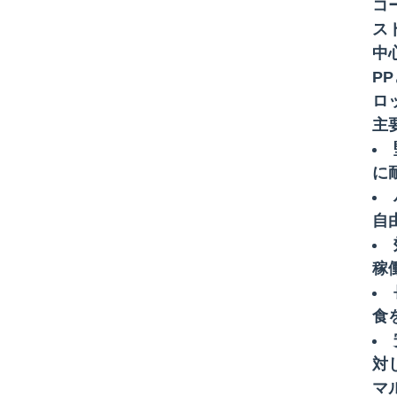
コ
ス
中
P
ロ
主
に
自
稼
食
対
マ