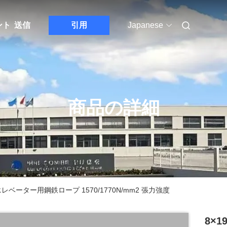
ント
送信
引用
Japanese
商品の詳細
径 エレベーター用鋼鉄ロープ 1570/1770N/mm2 張力強度
8×1