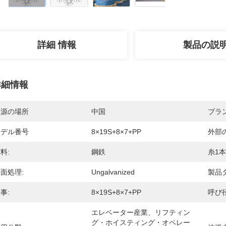
詳細 情報
製品の説
詳細情報
起源の場所
中国
ブラ
モデル番号
8×19S+8×7+PP
外部
料:
鋼鉄
糸1
面処理:
Ungalvanized
製品
事:
8×19S+8×7+PP
呼び径
エレベーター産業、リフティン
グ・ホイスティング・オペレー