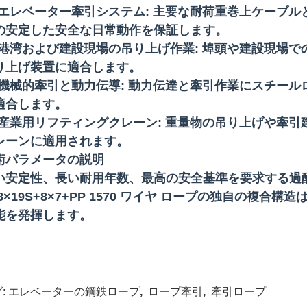
エレベーター牽引システム: 主要な耐荷重巻上ケーブ
の安定した安全な日常動作を保証します。
港湾および建設現場の吊り上げ作業: 埠頭や建設現場
り上げ装置に適合します。
機械的牽引と動力伝導: 動力伝達と牽引作業にスチー
適合します。
産業用リフティングクレーン: 重量物の吊り上げや牽
レーンに適用されます。
術パラメータの説明
い安定性、長い耐用年数、最高の安全基準を要求する過
 8×19S+8×7+PP 1570 ワイヤ ロープの独自の
能を発揮します。
:
エレベーターの鋼鉄ロープ
,
ロープ牽引
,
牽引ロープ