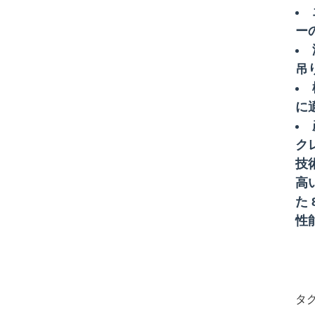
ー
吊
に
ク
技
高
た
性
タグ