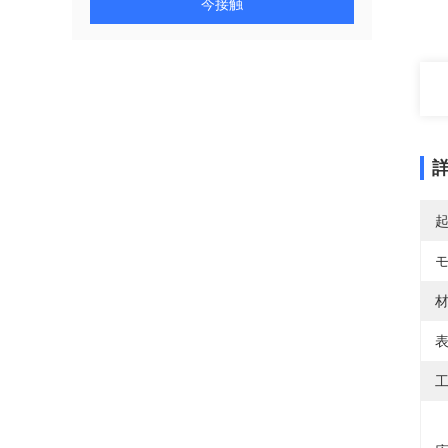
今接触
材
表
工