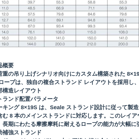
品概要
荷重の吊り上げシナリオ向けにカスタム構築された 8×19S+8
 ロープは、独自の複合ストランド レイアウトを採用し
部構造レイアウト
トランド配置パラメータ
ーキング 8×19S は、Seale ストランド設計に従って
含む 8 本のメインストランドに対応します。このレイ
、長期にわたる摩擦摩耗に耐えるロープの能力が大幅に
助補強ストランド