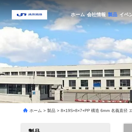
ホーム
会社情報
製品
イベ
ホーム
>
製品
>
8×19S+8×7+PP 構造 6mm 名義直
製品