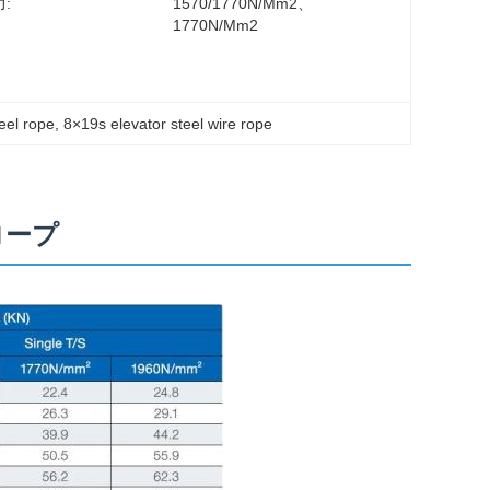
:
1570/1770N/mm2、
1770N/mm2
teel rope
, 
8×19s elevator steel wire rope
ルロープ