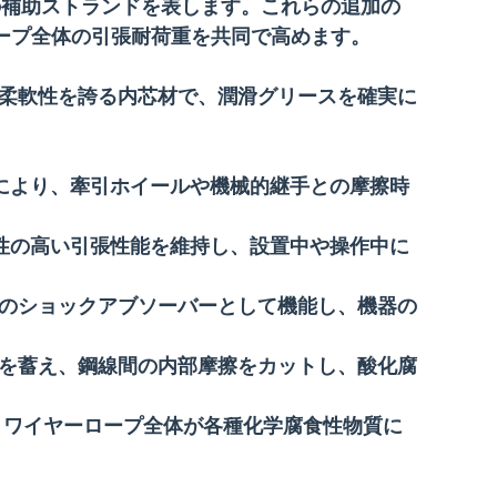
 本の補助ストランドを表します。これらの追加の
ープ全体の引張耐荷重を共同で高めます。
た柔軟性を誇る内芯材で、潤滑グリースを確実に
ーにより、牽引ホイールや機械的継手との摩擦時
頼性の高い引張性能を維持し、設置中や操作中に
のショックアブソーバーとして機能し、機器の
。
を蓄え、鋼線間の内部摩擦をカットし、酸化腐
、ワイヤーロープ全体が各種化学腐食性物質に