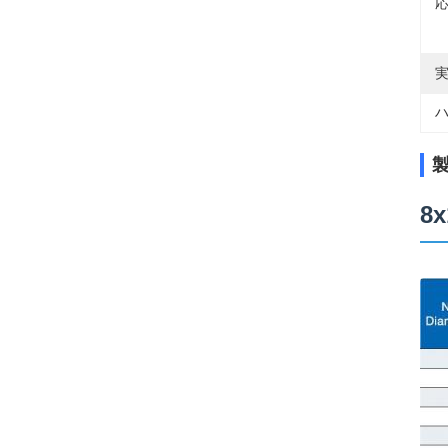
応
実
ハ
8