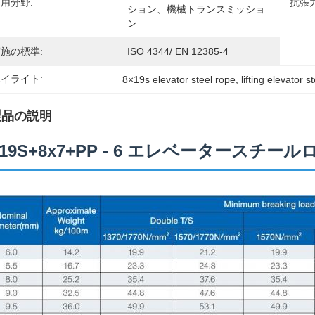
用分野:
抗張力
ション、機械トランスミッショ
ン
施の標準:
ISO 4344/ EN 12385-4
イライト:
8×19s elevator steel rope
, 
lifting elevator s
製品の説明
x19S+8x7+PP - 6 エレベータースチー