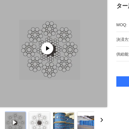
ター
MOQ:
決済方
供給能