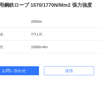
用鋼鉄ロープ 1570/1770N/mm2 張力強度
2000m
法:
T/T,L/C
力:
10000+M+
お問い合わせ
送信