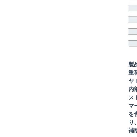
製
重
ヤ
内
ス
マ
を
り
補