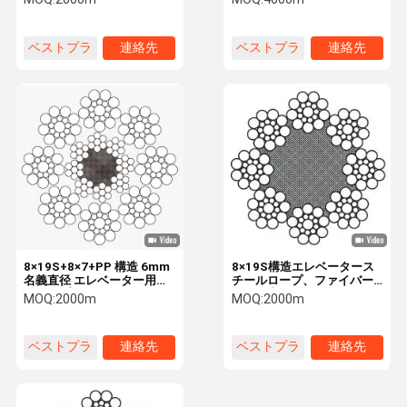
8903-2024
ベストプラ
連絡先
ベストプラ
連絡先
イス
イス
8×19S+8×7+PP 構造 6mm
8×19S構造エレベータース
名義直径 エレベーター用鋼
チールロープ、ファイバー
鉄ロープ
コア、直径10mmでスムー
MOQ:
2000m
MOQ:
2000m
1570/1770N/mm2 張力強
ズな操作を実現
度
ベストプラ
連絡先
ベストプラ
連絡先
イス
イス