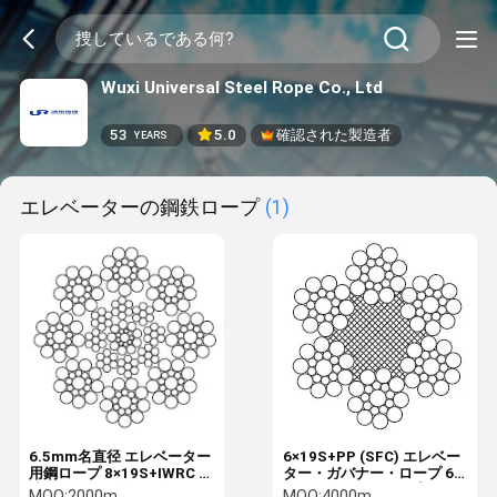
Wuxi Universal Steel Rope Co., Ltd
53
5.0
確認された製造者
YEARS
エレベーターの鋼鉄ロープ
(1)
6.5mm名直径 エレベーター
6×19S+PP (SFC) エレベー
用鋼ロープ 8×19S+IWRC 構
ター・ガバナー・ロープ 6-
造 ISO 4344 規格に準拠
9.5mm ワイヤロープ GB
MOQ:
2000m
MOQ:
4000m