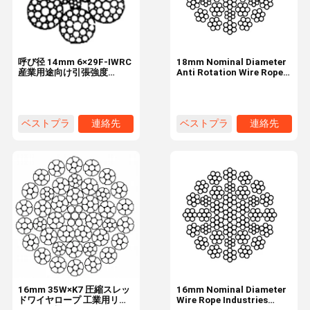
呼び径 14mm 6×29F-IWRC
18mm Nominal Diameter
産業用途向け引張強度
Anti Rotation Wire Rope
1770N/mm² の建設用スチ
35W×7 Industrial Tire
ール ワイヤー ロープ
ベストプラ
連絡先
ベストプラ
連絡先
イス
イス
家へ
製品
わたしたち
工場 ツアー
に つい て
16mm 35W×K7 圧縮スレッ
16mm Nominal Diameter
ドワイヤロープ 工業用リフ
Wire Rope Industries