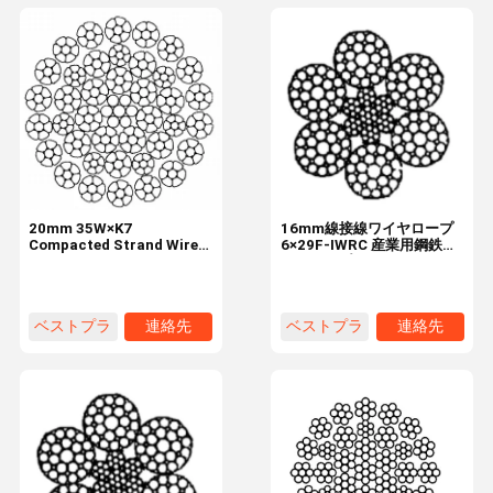
20mm 35W×K7
16mm線接線ワイヤロープ
Compacted Strand Wire
6×29F-IWRC 産業用鋼鉄ワ
Rope 8 Strands Drill Rig
イヤロープ
Rotary
ベストプラ
連絡先
ベストプラ
連絡先
イス
イス