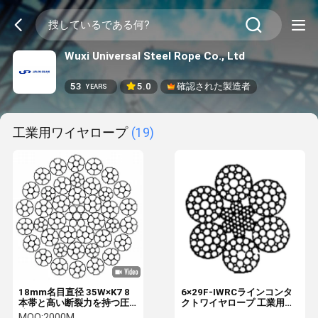
Wuxi Universal Steel Rope Co., Ltd
53
5.0
確認された製造者
YEARS
工業用ワイヤロープ
(19)
18mm名目直径 35W×K7 8
6×29F-IWRCラインコンタ
本帯と高い断裂力を持つ圧
クトワイヤロープ 工業用リ
縮されたスレッドワイヤロ
フティング用
MOQ:
2000M