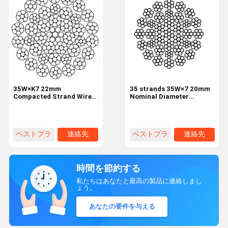
35W×K7 22mm
35 strands 35W×7 20mm
Compacted Strand Wire
Nominal Diameter
Rope Rotary Drilling Rigs
Industrial Wire Rope
ベストプラ
連絡先
ベストプラ
連絡先
イス
イス
時間を節約する
私たちはあなたと最高の製品に連絡しまし
ょう。
あなたの要件を与える