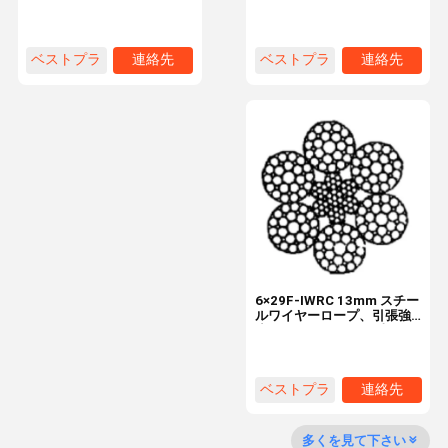
ティング機器用 8 スレッド
35W×7 35 Strands
ベストプラ
連絡先
ベストプラ
連絡先
品質管理
連絡 くださ
ニュース
事件
イス
イス
い
引金 を 求め
て ください
エレベーターの鋼鉄ロープ
6×29F-IWRC 13mm スチー
ルワイヤーロープ、引張強
度 1770N/mm² 吊り上げお
工業用ワイヤロープ
よび吊り上げ用
ベストプラ
連絡先
イス
多くを見て下さい