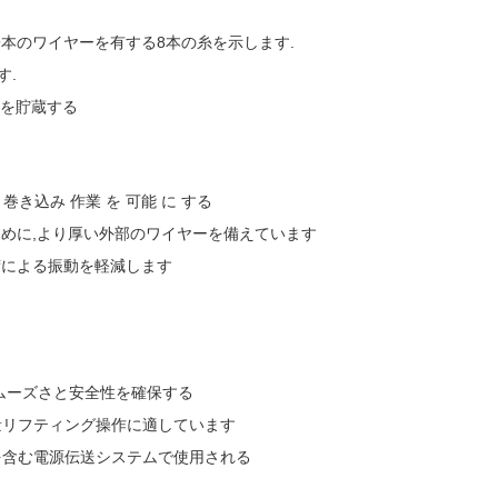
たり19本のワイヤーを有する8本の糸を示します.
す.
油を貯蔵する
び 巻き込み 作業 を 可能 に する
めに,より厚い外部のワイヤーを備えています
荷による振動を軽減します
ムーズさと安全性を確保する
量リフティング操作に適しています
を含む電源伝送システムで使用される