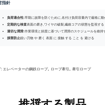
営指針
負荷適合性:
早期に故障を防ぐために,名付け負荷容量内で厳格に動
定期的な検査
表面の磨き,ワイヤの破裂,繊維コアの状態を監視する
適切な潤滑:
作業環境と頻度に基づいて潤滑のスケジュールを維持
損害防止
鋭い刃物 や 磨く 表面 に 接触 する こと を 避ける
:
エレベーターの鋼鉄ロープ
,
ロープ牽引
,
牽引ロープ
推奨する製品