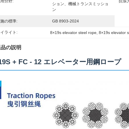
用分野:
抗張力
ション、機械トランスミッショ
ン
施の標準:
GB 8903-2024
イライト:
8×19s elevator steel rope
, 
8×19s elevator s
製品の説明
*19S + FC - 12 エレベーター用鋼ロープ