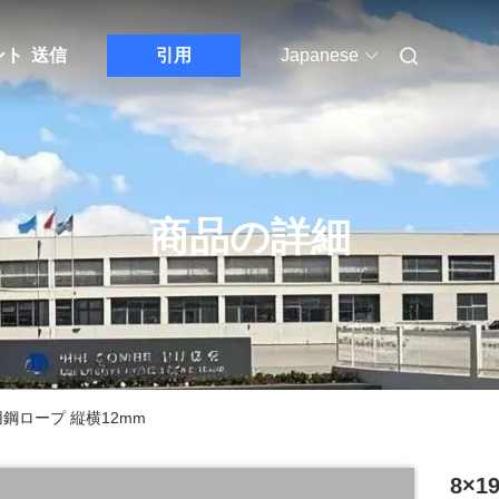
ント
送信
引用
Japanese
商品の詳細
用鋼ロープ 縦横12mm
8×