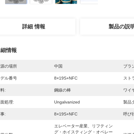
詳細 情報
製品の説
詳細情報
起源の場所
中国
ブラ
モデル番号
8×19S+NFC
スト
料:
鋼線の棒
ワイ
面処理:
Ungalvanized
製品
事:
8×19S+NFC
呼び径
エレベーター産業、リフティン
グ・ホイスティング・オペレー