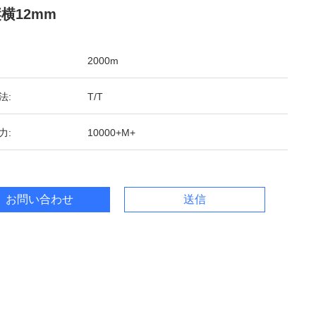
縦横12mm
2000m
法:
T/T
力:
10000+M+
お問い合わせ
送信