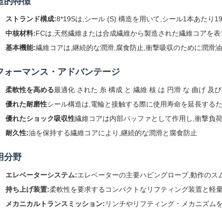
造的特徴
ストランド構成:
8*19Sは,シール (S) 構造を用いて,シール1本あ
中核材料:
FCは,天然繊維または合成繊維から製造された繊維コアを表
基本機能:
繊維コアは,継続的な潤滑,腐食防止,衝撃吸収のために潤滑
フォーマンス・アドバンテージ
柔軟性を高める
最適化 された 糸 構成 と 繊維 核 は 円滑 な 曲げ 及
優れた耐磨性
シール構造は,電輪と接触する際に使用寿命を延長するた
優れたショック吸収性
繊維コアは内部バッファとして作用し,衝撃負
耐久性:
油を保持する繊維コアにより,継続的な潤滑と腐食防止
用分野
エレベーターシステム:
エレベーターの主要ハビングロープ,動作のス
持ち上げ装置:
柔軟性を要求するコンパクトなリフティング装置と軽
メカニカルトランスミッション:
リンチやリフティング・メカニズム