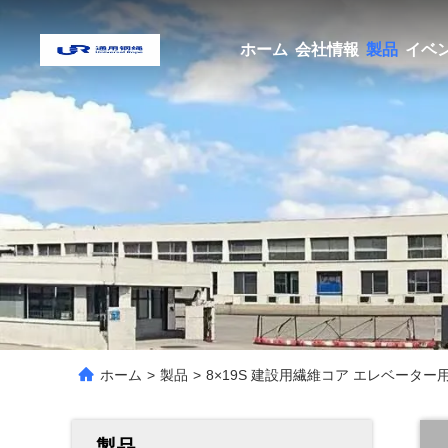
ホーム
会社情報
製品
イベ
ホーム
>
製品
>
8×19S 建設用繊維コア エレベーター
製品