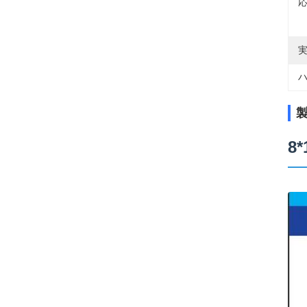
応
実
ハ
8