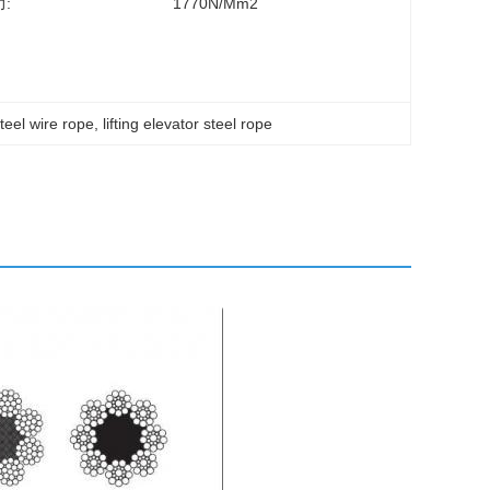
:
1770N/mm2
teel wire rope
, 
lifting elevator steel rope