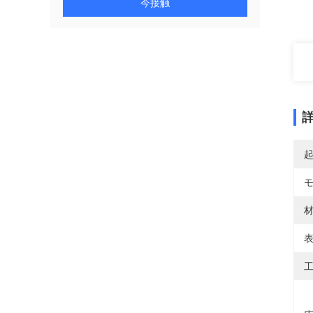
今接触
材
表
工