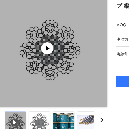
プ 
MOQ:
決済方
供給能