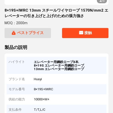
2
/
5
8×19S+IWRC 13mm スチールワイヤロープ 1570N/mm2 エ
レベーターの引き上げと上げのための張力強さ
MOQ：2000m
ベストプライス
接触
製品の説明
ハイライト
,
エレベーター用鋼鉄ロープ8本
,
8×19S エレベーター用鋼鉄ロープ
13mm エレベーター用鋼鉄ロープ
ブランド名
Huayi
モデル番号
8×19S+IWRC
供給の能力
10000+M+
支払条件
T/T,L/C