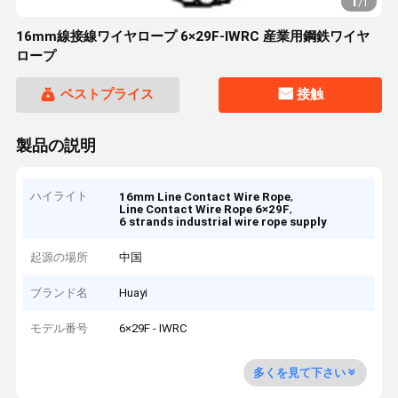
1
/
1
16mm線接線ワイヤロープ 6×29F-IWRC 産業用鋼鉄ワイヤ
ロープ
ベストプライス
接触
製品の説明
ハイライト
,
16mm Line Contact Wire Rope
,
Line Contact Wire Rope 6×29F
6 strands industrial wire rope supply
起源の場所
中国
ブランド名
Huayi
モデル番号
6×29F - IWRC
多くを見て下さい