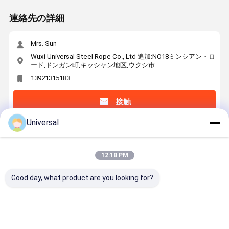
連絡先の詳細
Mrs. Sun
Wuxi Universal Steel Rope Co., Ltd 追加:NO18ミンシアン・ロ
ード,ドンガン町,キッシャン地区,ウクシ市
13921315183
接触
Universal
最高の価格で
12:18 PM
16mm線接線ワイヤロープ 6×29F-IWRC 産業用鋼
鉄ワイヤロープ
Good day, what product are you looking for?
続行