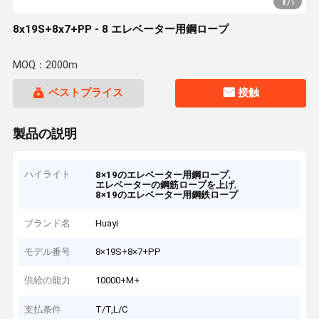
1
/
1
8x19S+8x7+PP - 8 エレベーター用鋼ロープ
MOQ：2000m
ベストプライス
接触
製品の説明
ハイライト
,
8×19のエレベーター用鋼ロープ
,
エレベーターの鋼筋ロープを上げ
8×19のエレベーター用鋼鉄ロープ
ブランド名
Huayi
モデル番号
8×19S+8×7+PP
供給の能力
10000+M+
支払条件
T/T,L/C